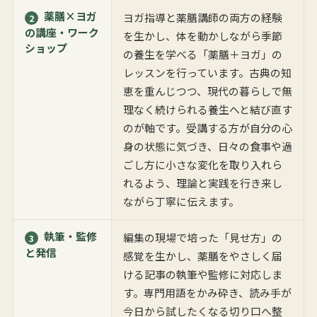
薬膳×ヨガ
ヨガ指導と薬膳講師の両方の経験
2
の講座・ワーク
を生かし、体を動かしながら季節
ショップ
の養生を学べる「薬膳＋ヨガ」の
レッスンを行っています。古典の知
恵を重んじつつ、現代の暮らしで無
理なく続けられる養生へと結び直す
のが軸です。受講する方が自分の心
身の状態に気づき、日々の食事や過
ごし方に小さな変化を取り入れら
れるよう、理論と実践を行き来し
ながら丁寧に伝えます。
執筆・監修
編集の現場で培った「見せ方」の
3
と発信
感覚を生かし、薬膳をやさしく届
ける記事の執筆や監修に対応しま
す。専門用語をかみ砕き、読み手が
今日から試したくなる切り口へ整