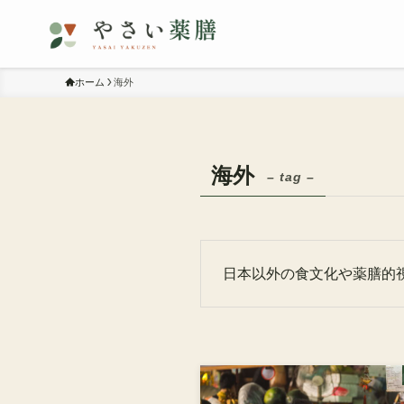
ホーム
海外
海外
– tag –
日本以外の食文化や薬膳的