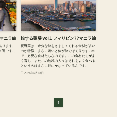
?マニラ編
旅する薬膳 vol,1 フィリピン??マニラ編
あります。
夏野菜は、余分な熱をさましてくれる食材が多い
て過ごすこ
のが特徴。まさに暑いと体が熱でほてりやすいの
で、必要な食材たちなのです。この食材たちがよ
く育ち、またこの地域の人々はそれをよく食べる
というのはまさに理にかなっているんです。
2025年5月18日
1