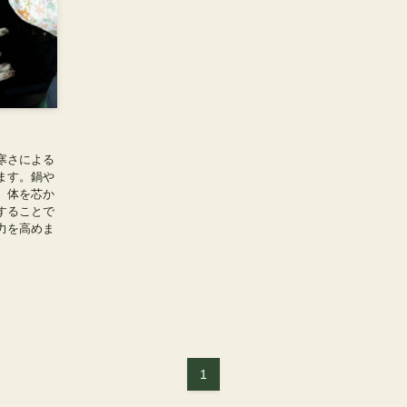
寒さによる
ます。鍋や
、体を芯か
することで
力を高めま
1