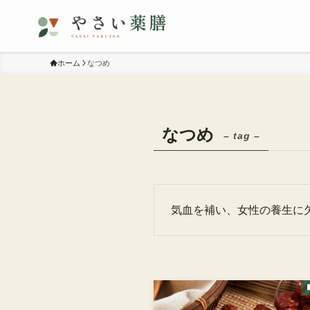
ホーム
なつめ
なつめ
– tag –
気血を補い、女性の養生に