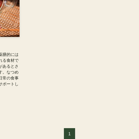
薬膳的には
れる食材で
があるとさ
す。なつめ
日常の食事
サポートし
1