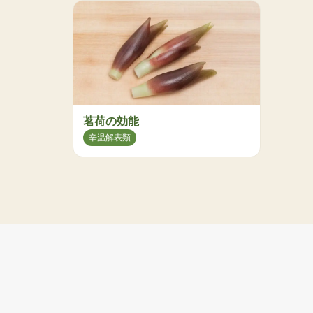
茗荷の効能
辛温解表類