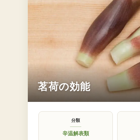
茗荷の効能
分類
辛温解表類