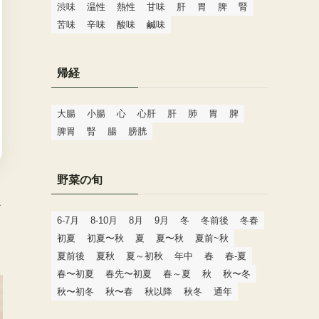
渋味
温性
熱性
甘味
肝
胃
脾
腎
苦味
辛味
酸味
鹹味
帰経
大腸
小腸
心
心肝
肝
肺
胃
脾
脾胃
腎
腸
膀胱
野菜の旬
シ
6-7月
8-10月
8月
9月
冬
冬前後
冬春
。
初夏
初夏〜秋
夏
夏〜秋
夏前~秋
夏前後
夏秋
夏～初秋
年中
春
春-夏
春〜初夏
春先〜初夏
春～夏
秋
秋〜冬
秋〜初冬
秋〜春
秋以降
秋冬
通年