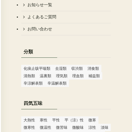
お知らせ一覧
よくあるご質問
お問い合わせ
分類
化痰止咳平喘類
去湿類
収渋類
消食類
清熱類
温裏類
理気類
理血類
補益類
辛涼解表類
辛温解表類
四気五味
大熱性
寒性
平性
平（涼）性
微寒
微寒性
微温性
微苦味
微酸味
涼性
淡味