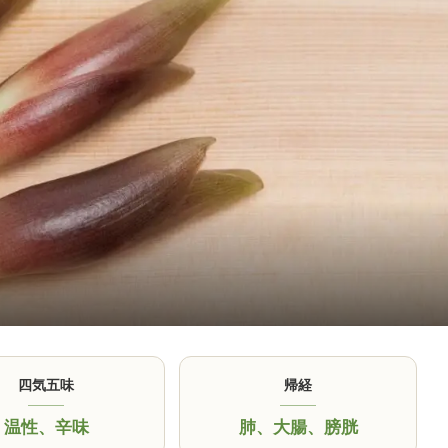
四気五味
帰経
温性
、
辛味
肺
、
大腸
、
膀胱