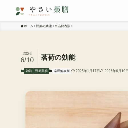
ホーム
野菜の効能
辛温解表類
2026
茗荷の効能
6/10
2025年1月17日
2026年6月10
効能
野菜薬膳
辛温解表類