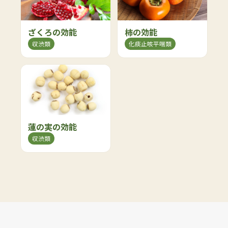
ざくろの効能
柿の効能
収渋類
化痰止咳平喘類
蓮の実の効能
収渋類