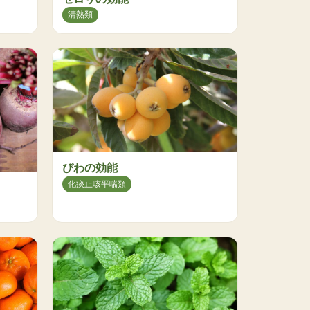
清熱類
びわの効能
化痰止咳平喘類