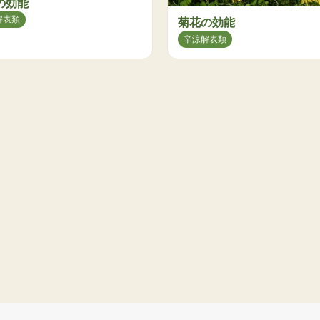
の効能
解表類
菊花の効能
辛涼解表類