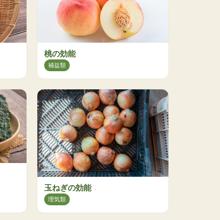
桃の効能
補益類
玉ねぎの効能
理気類