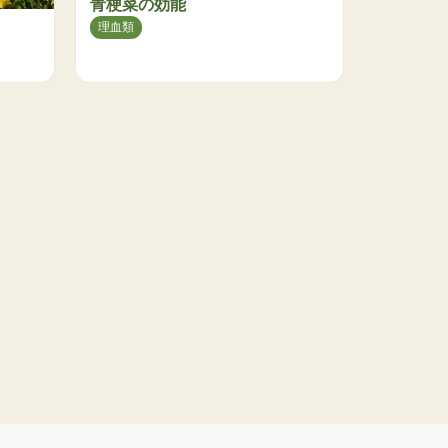
青梗菜の効能
理血類