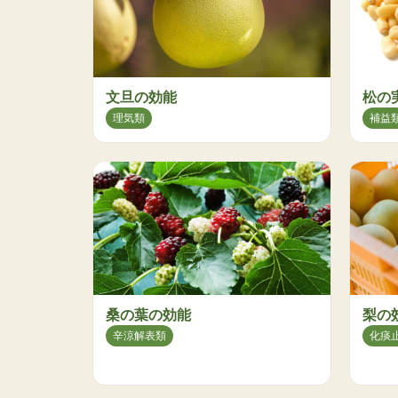
文旦の効能
松の
理気類
補益
桑の葉の効能
梨の
辛涼解表類
化痰