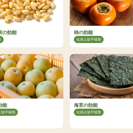
実の効能
柿の効能
類
化痰止咳平喘類
効能
海苔の効能
止咳平喘類
化痰止咳平喘類