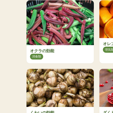
オレ
理気
オクラの効能
消食類
くわいの効能
ざく