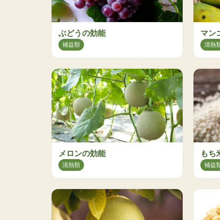
ぶどうの効能
マン
補益類
清熱
メロンの効能
もち
清熱類
補益