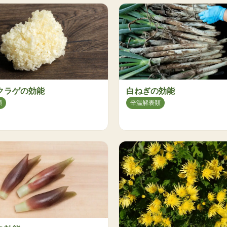
クラゲの効能
白ねぎの効能
類
辛温解表類