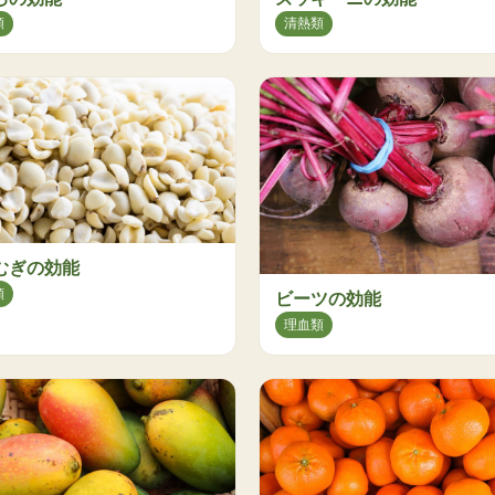
類
清熱類
むぎの効能
類
ビーツの効能
理血類