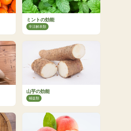
ミントの効能
辛涼解表類
山芋の効能
補益類