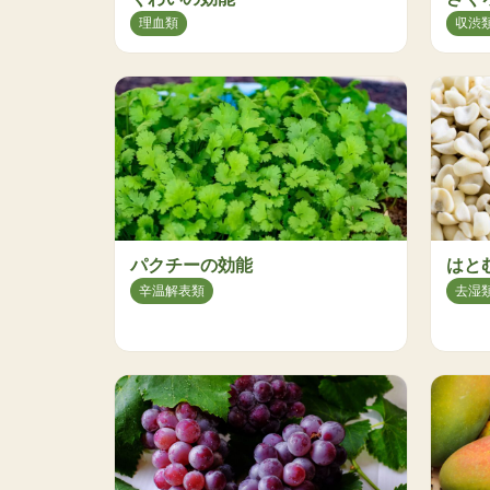
理血類
収渋
パクチーの効能
はと
辛温解表類
去湿