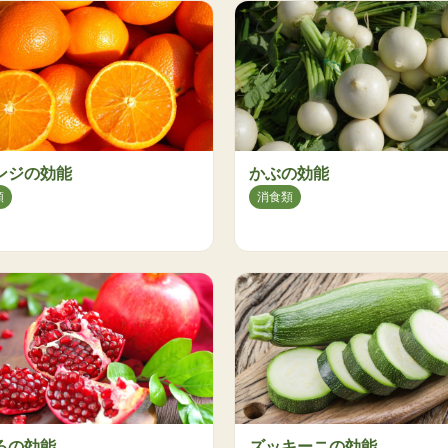
ンジの効能
かぶの効能
類
消食類
ろの効能
ズッキーニの効能