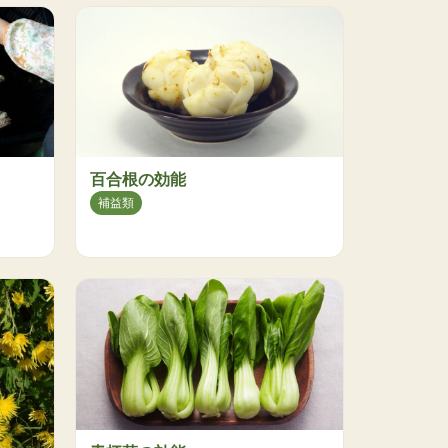
百合根の効能
補益類