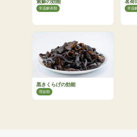
紫蘇の効能
茗荷
辛温解表類
辛温
黒きくらげの効能
理血類