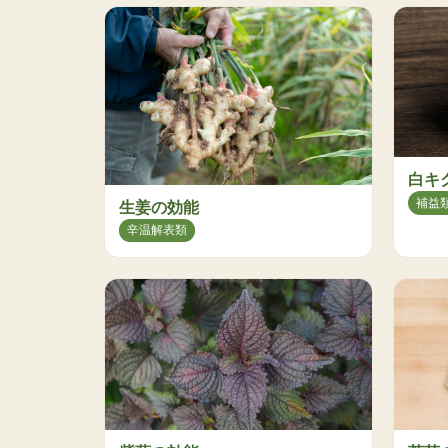
白キ
補益
生姜の効能
辛温解表類