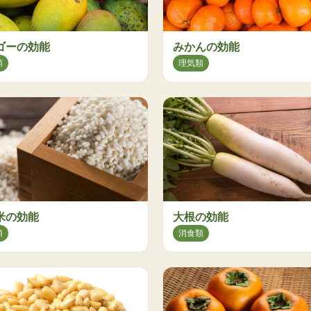
ゴーの効能
みかんの効能
類
理気類
米の効能
大根の効能
類
消食類