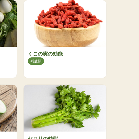
くこの実の効能
補益類
セロリの効能