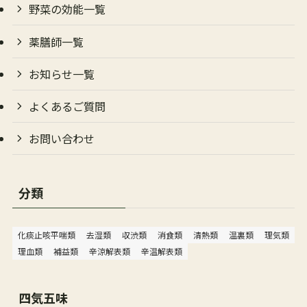
野菜の効能一覧
薬膳師一覧
お知らせ一覧
よくあるご質問
お問い合わせ
分類
化痰止咳平喘類
去湿類
収渋類
消食類
清熱類
温裏類
理気類
理血類
補益類
辛涼解表類
辛温解表類
四気五味