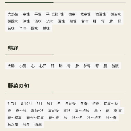
大熱性
寒性
平性
平（涼）性
微寒
微寒性
微温性
微苦味
微酸味
涼性
淡味
渋味
温性
熱性
甘味
肝
胃
脾
腎
苦味
辛味
酸味
鹹味
帰経
大腸
小腸
心
心肝
肝
肺
胃
脾
脾胃
腎
腸
膀胱
野菜の旬
6-7月
8-10月
8月
9月
冬
冬前後
冬春
初夏
初夏〜秋
夏
夏〜秋
夏前~秋
夏前後
夏秋
夏～初秋
年中
春
春-夏
春〜初夏
春先〜初夏
春～夏
秋
秋〜冬
秋〜初冬
秋〜春
秋以降
秋冬
通年