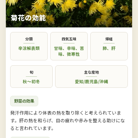
菊花の効能
分類
四気五味
帰経
辛涼解表類
甘味
、
辛味
、
苦
肺
、
肝
味
、
微寒性
旬
主な産地
秋〜初冬
愛知
/
鹿児島
/
沖縄
野菜の効果
発汗作用により体表の熱を取り除くと考えられていま
す。肝の熱を和らげ、目の疲れや赤みを整える助けにな
ると言われています。