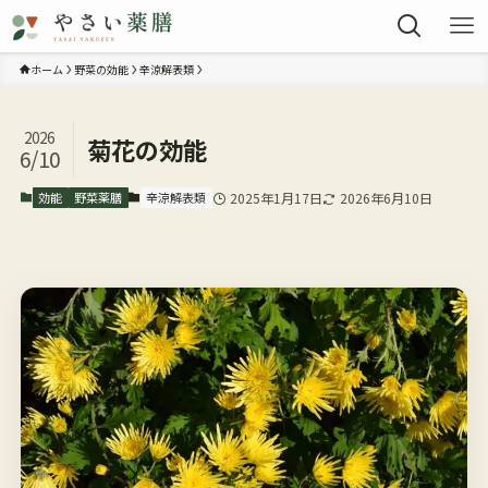
ホーム
野菜の効能
辛涼解表類
2026
菊花の効能
6/10
効能
野菜薬膳
辛涼解表類
2025年1月17日
2026年6月10日