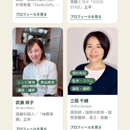
薬膳とヨガ「COCO
料理教室「StudioGift」主
STYLE」主宰
宰
プロフィールを見る
プロフィールを見る
個別相談
監修・コラム
レシピ開発
商品開発
講座・講師
講座・講師
三瓶 千穂
武藤 周子
Chiho Sanpei
Shuko Muto
薬剤師・国際中医師・国
薬膳料理人／「神饌薬
際薬膳師、漢方・薬膳カ
膳」主宰
ウンセラー
プロフィールを見る
プロフィールを見る