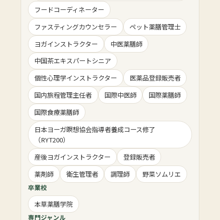
フードコーディネーター
ファスティングカウンセラー
ペット薬膳管理士
ヨガインストラクター
中医薬膳師
中国茶エキスパートシニア
個性心理学インストラクター
医薬品登録販売者
国内旅程管理主任者
国際中医師
国際薬膳師
国際食療薬膳師
日本ヨーガ瞑想協会指導者養成コース修了
（RYT200）
産後ヨガインストラクター
登録販売者
薬剤師
衛生管理者
調理師
野菜ソムリエ
卒業校
本草薬膳学院
専門ジャンル