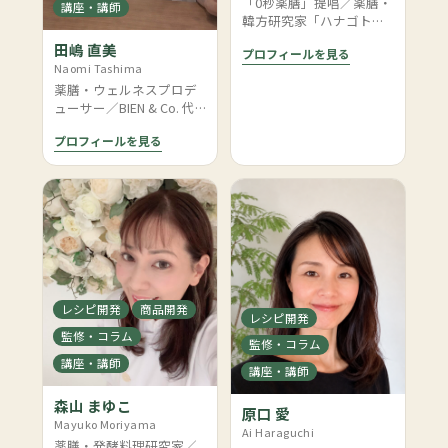
「0秒薬膳」提唱／薬膳・
講座・講師
韓方研究家「ハナゴト」
主宰
田嶋 直美
プロフィールを見る
Naomi Tashima
薬膳・ウェルネスプロデ
ューサー／BIEN & Co. 代
表・女性ホルモンビュー
プロフィールを見る
ティーウェルネス協会 代
表理事
レシピ開発
商品開発
レシピ開発
監修・コラム
監修・コラム
講座・講師
講座・講師
森山 まゆこ
原口 愛
Mayuko Moriyama
Ai Haraguchi
薬膳・発酵料理研究家／