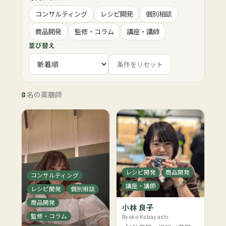
コンサルティング
レシピ開発
個別相談
商品開発
監修・コラム
講座・講師
並び替え
条件をリセット
8
名の薬膳師
レシピ開発
商品開発
コンサルティング
講座・講師
レシピ開発
個別相談
商品開発
小林 良子
監修・コラム
Ryoko Kobayashi