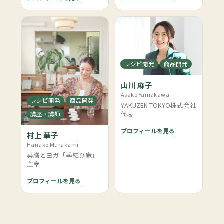
レシピ開発
商品開発
山川 麻子
Asako Yamakawa
レシピ開発
商品開発
YAKUZEN TOKYO株式会社
代表
講座・講師
プロフィールを見る
村上 華子
Hanako Murakami
薬膳とヨガ「季結び庵」
主宰
プロフィールを見る