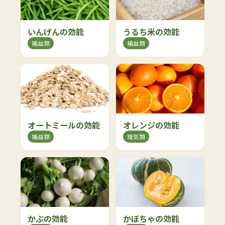
いんげんの効能
うるち米の効能
補益類
補益類
オートミールの効能
オレンジの効能
補益類
理気類
かぶの効能
かぼちゃの効能