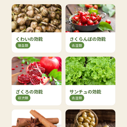
くわいの効能
さくらんぼの効能
理血類
去湿類
ざくろの効能
サンチュの効能
収渋類
去湿類