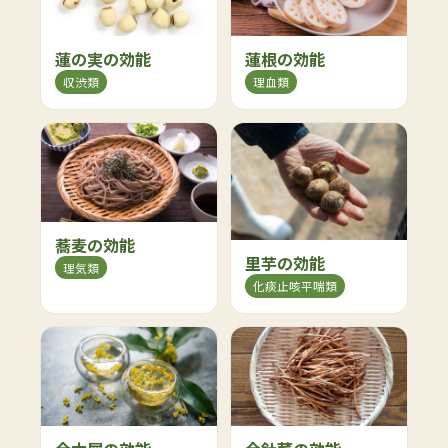
蓮の実の効能
蓮根の効能
収渋類
理血類
蕎麦の効能
里芋の効能
理気類
化痰止咳平喘類