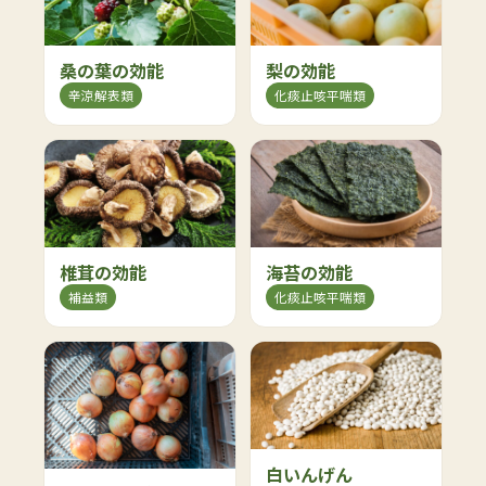
桑の葉の効能
梨の効能
辛涼解表類
化痰止咳平喘類
椎茸の効能
海苔の効能
補益類
化痰止咳平喘類
白いんげん