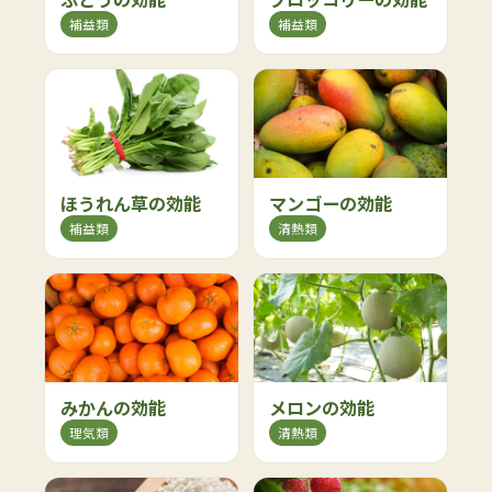
補益類
補益類
ほうれん草の効能
マンゴーの効能
補益類
清熱類
みかんの効能
メロンの効能
理気類
清熱類