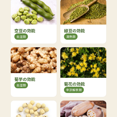
空豆の効能
緑豆の効能
去湿類
清熱類
菊芋の効能
菊花の効能
去湿類
辛涼解表類