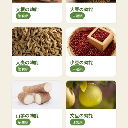
大根の効能
大豆の効能
消食類
去湿類
大麦の効能
小豆の効能
消食類
去湿類
山芋の効能
文旦の効能
補益類
理気類