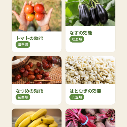
なすの効能
トマトの効能
理血類
清熱類
なつめの効能
はとむぎの効能
補益類
去湿類