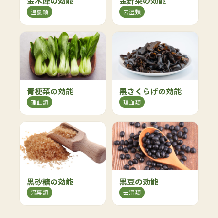
金木犀の効能
金針菜の効能
温裏類
去湿類
青梗菜の効能
黒きくらげの効能
理血類
理血類
黒砂糖の効能
黒豆の効能
温裏類
去湿類