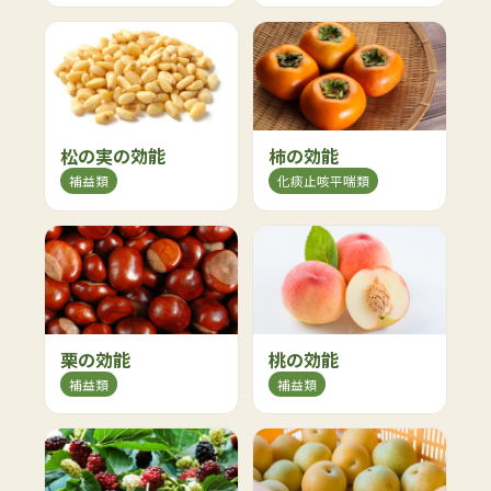
松の実の効能
柿の効能
補益類
化痰止咳平喘類
栗の効能
桃の効能
補益類
補益類