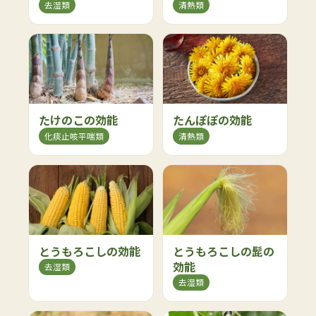
去湿類
清熱類
たけのこの効能
たんぽぽの効能
化痰止咳平喘類
清熱類
とうもろこしの効能
とうもろこしの髭の
効能
去湿類
去湿類