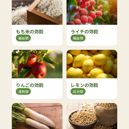
もち米の効能
ライチの効能
補益類
補益類
りんごの効能
レモンの効能
清熱類
収渋類