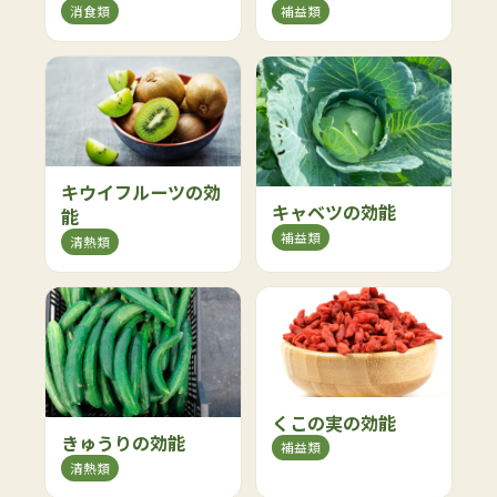
消食類
補益類
キウイフルーツの効
キャベツの効能
能
補益類
清熱類
くこの実の効能
きゅうりの効能
補益類
清熱類