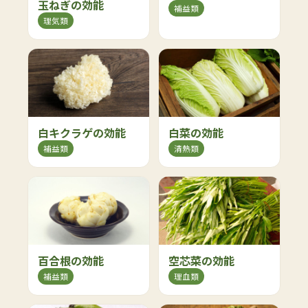
玉ねぎの効能
補益類
理気類
白キクラゲの効能
白菜の効能
補益類
清熱類
百合根の効能
空芯菜の効能
補益類
理血類