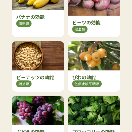
バナナの効能
ビーツの効能
清熱類
理血類
ピーナッツの効能
びわの効能
補益類
化痰止咳平喘類
ぶどうの効能
ブロッコリーの効能