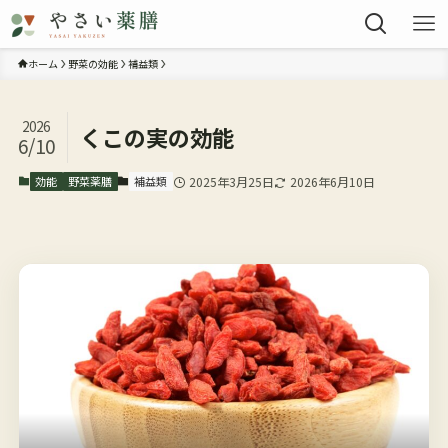
ホーム
野菜の効能
補益類
2026
くこの実の効能
6/10
効能
野菜薬膳
補益類
2025年3月25日
2026年6月10日