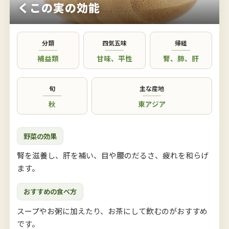
くこの実の効能
分類
四気五味
帰経
補益類
甘味
、
平性
腎
、
肺
、
肝
旬
主な産地
秋
東アジア
野菜の効果
腎を滋養し、肝を補い、目や腰のだるさ、疲れを和らげ
ます。
おすすめの食べ方
スープやお粥に加えたり、お茶にして飲むのがおすすめ
です。