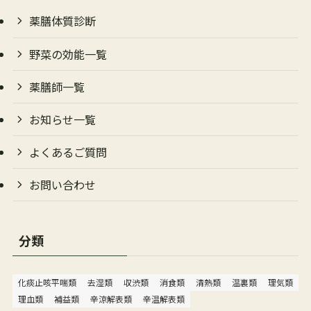
薬膳体質診断
野菜の効能一覧
薬膳師一覧
お知らせ一覧
よくあるご質問
お問い合わせ
分類
化痰止咳平喘類
去湿類
収渋類
消食類
清熱類
温裏類
理気類
理血類
補益類
辛涼解表類
辛温解表類