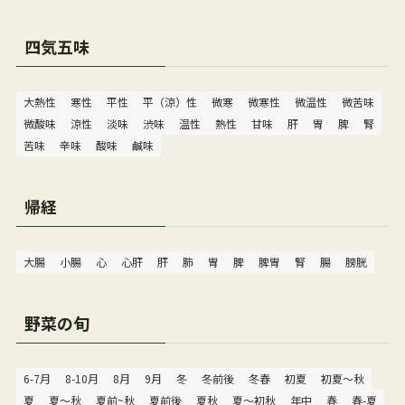
四気五味
大熱性
寒性
平性
平（涼）性
微寒
微寒性
微温性
微苦味
微酸味
涼性
淡味
渋味
温性
熱性
甘味
肝
胃
脾
腎
苦味
辛味
酸味
鹹味
帰経
大腸
小腸
心
心肝
肝
肺
胃
脾
脾胃
腎
腸
膀胱
野菜の旬
6-7月
8-10月
8月
9月
冬
冬前後
冬春
初夏
初夏〜秋
夏
夏〜秋
夏前~秋
夏前後
夏秋
夏～初秋
年中
春
春-夏