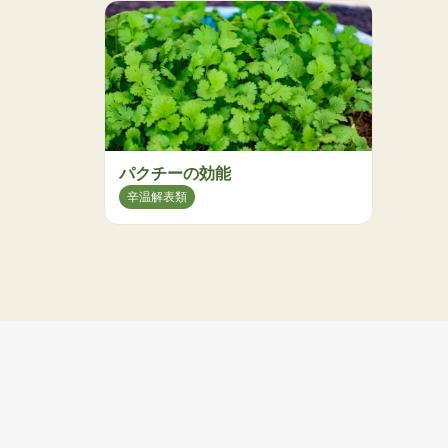
パクチーの効能
辛温解表類