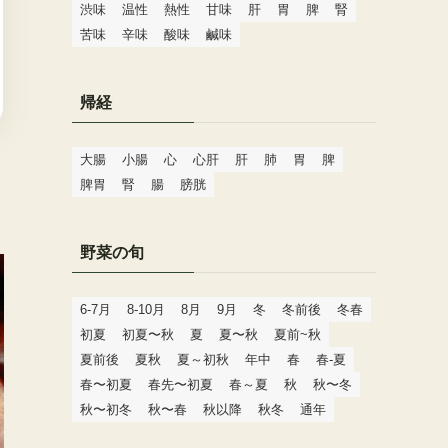
渋味
温性
熱性
甘味
肝
胃
脾
腎
苦味
辛味
酸味
鹹味
帰経
大腸
小腸
心
心肝
肝
肺
胃
脾
り
脾胃
腎
腸
膀胱
野菜の旬
6-7月
8-10月
8月
9月
冬
冬前後
冬春
初夏
初夏〜秋
夏
夏〜秋
夏前~秋
夏前後
夏秋
夏～初秋
年中
春
春-夏
春〜初夏
春先〜初夏
春～夏
秋
秋〜冬
秋〜初冬
秋〜春
秋以降
秋冬
通年