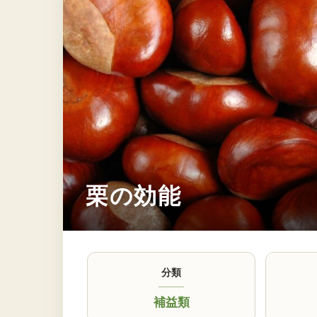
栗の効能
分類
補益類