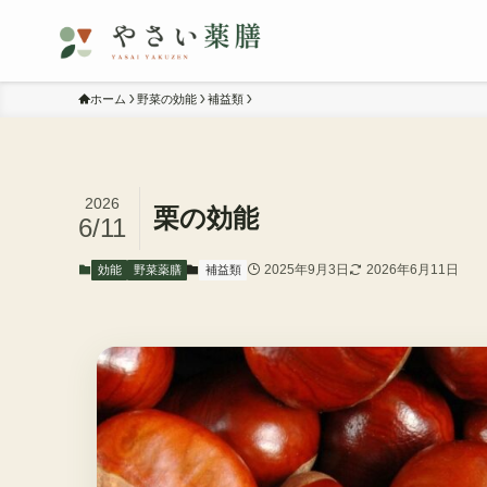
ホーム
野菜の効能
補益類
2026
栗の効能
6/11
2025年9月3日
2026年6月11日
効能
野菜薬膳
補益類