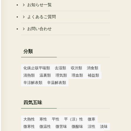
お知らせ一覧
よくあるご質問
お問い合わせ
分類
化痰止咳平喘類
去湿類
収渋類
消食類
清熱類
温裏類
理気類
理血類
補益類
辛涼解表類
辛温解表類
四気五味
大熱性
寒性
平性
平（涼）性
微寒
微寒性
微温性
微苦味
微酸味
涼性
淡味