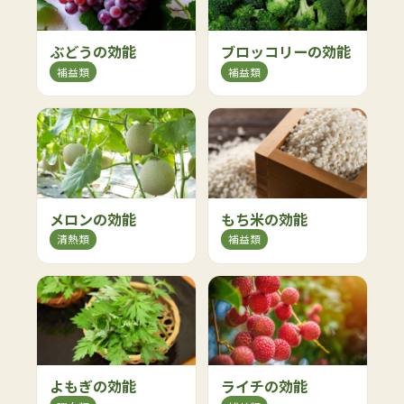
ぶどうの効能
ブロッコリーの効能
補益類
補益類
メロンの効能
もち米の効能
清熱類
補益類
よもぎの効能
ライチの効能