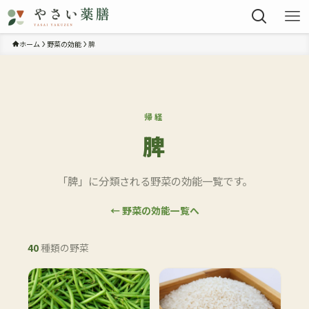
ホーム
野菜の効能
脾
帰経
脾
「脾」に分類される野菜の効能一覧です。
← 野菜の効能一覧へ
40
種類の野菜