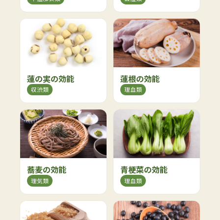
蓮の実の効能
蓮根の効能
収渋類
理血類
蕎麦の効能
青梗菜の効能
理気類
理血類