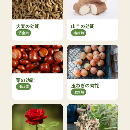
大麦の効能
山芋の効能
消食類
補益類
栗の効能
玉ねぎの効能
補益類
理気類