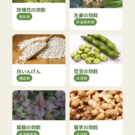
玫瑰花の効能
生姜の効能
理気類
辛温解表類
白いんげん
空豆の効能
補益類
去湿類
紫蘇の効能
菊芋の効能
辛温解表類
去湿類