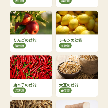
理血類
補益類
りんごの効能
レモンの効能
清熱類
収渋類
唐辛子の効能
大豆の効能
温裏類
去湿類