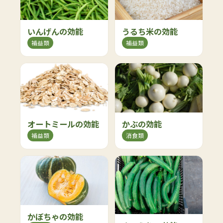
いんげんの効能
うるち米の効能
補益類
補益類
オートミールの効能
かぶの効能
補益類
消食類
かぼちゃの効能