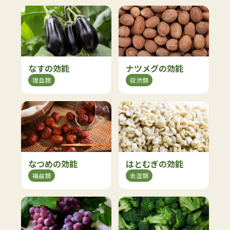
なすの効能
ナツメグの効能
理血類
収渋類
なつめの効能
はとむぎの効能
補益類
去湿類