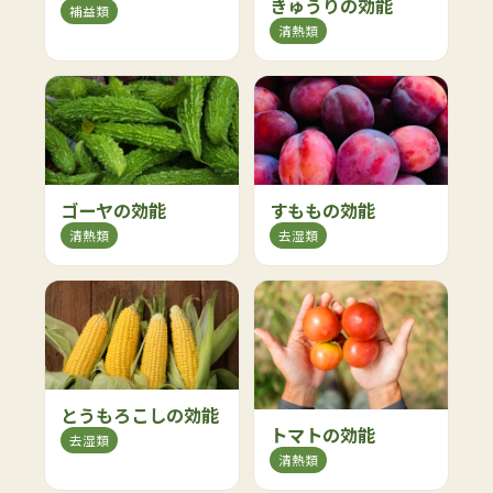
きゅうりの効能
補益類
清熱類
ゴーヤの効能
すももの効能
清熱類
去湿類
とうもろこしの効能
トマトの効能
去湿類
清熱類