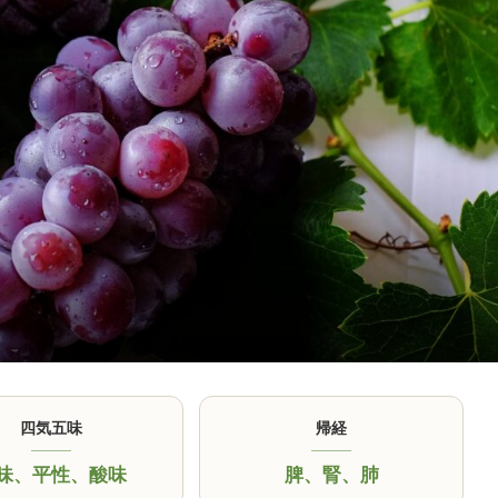
四気五味
帰経
味
、
平性
、
酸味
脾
、
腎
、
肺