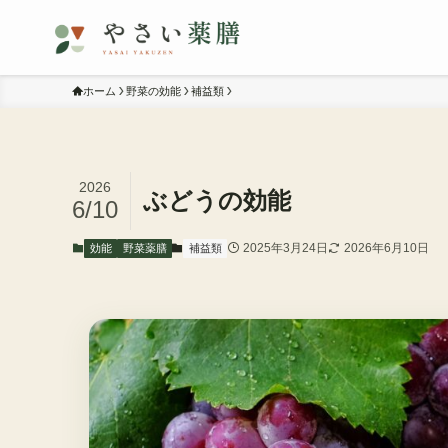
ホーム
野菜の効能
補益類
2026
ぶどうの効能
6/10
2025年3月24日
2026年6月10日
効能
野菜薬膳
補益類