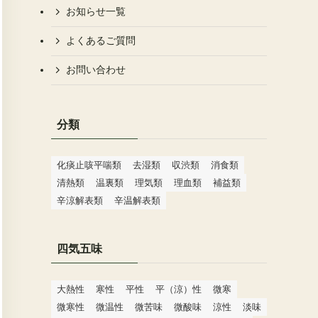
お知らせ一覧
よくあるご質問
お問い合わせ
分類
化痰止咳平喘類
去湿類
収渋類
消食類
清熱類
温裏類
理気類
理血類
補益類
辛涼解表類
辛温解表類
四気五味
大熱性
寒性
平性
平（涼）性
微寒
微寒性
微温性
微苦味
微酸味
涼性
淡味