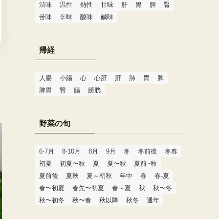
渋味
温性
熱性
甘味
肝
胃
脾
腎
苦味
辛味
酸味
鹹味
帰経
も
大腸
小腸
心
心肝
肝
肺
胃
脾
に
脾胃
腎
腸
膀胱
野菜の旬
6-7月
8-10月
8月
9月
冬
冬前後
冬春
初夏
初夏〜秋
夏
夏〜秋
夏前~秋
夏前後
夏秋
夏～初秋
年中
春
春-夏
春〜初夏
春先〜初夏
春～夏
秋
秋〜冬
秋〜初冬
秋〜春
秋以降
秋冬
通年