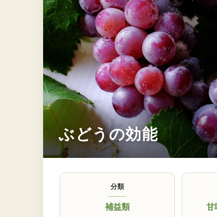
ぶどうの効能
分類
補益類
甘