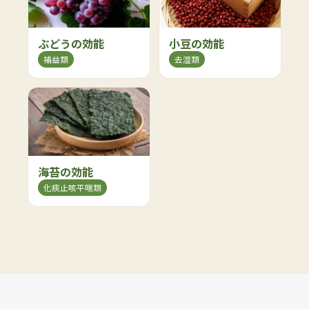
ぶどうの効能
小豆の効能
補益類
去湿類
海苔の効能
化痰止咳平喘類