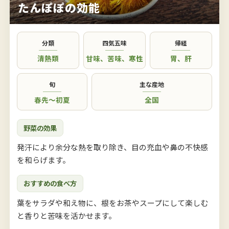
たんぽぽの効能
分類
四気五味
帰経
清熱類
甘味
、
苦味
、
寒性
胃
、
肝
旬
主な産地
春先〜初夏
全国
野菜の効果
発汗により余分な熱を取り除き、目の充血や鼻の不快感
を和らげます。
おすすめの食べ方
葉をサラダや和え物に、根をお茶やスープにして楽しむ
と香りと苦味を活かせます。