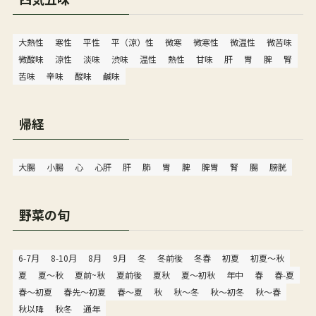
大熱性
寒性
平性
平（涼）性
微寒
微寒性
微温性
微苦味
微酸味
涼性
淡味
渋味
温性
熱性
甘味
肝
胃
脾
腎
苦味
辛味
酸味
鹹味
帰経
大腸
小腸
心
心肝
肝
肺
胃
脾
脾胃
腎
腸
膀胱
野菜の旬
6-7月
8-10月
8月
9月
冬
冬前後
冬春
初夏
初夏〜秋
夏
夏〜秋
夏前~秋
夏前後
夏秋
夏～初秋
年中
春
春-夏
春〜初夏
春先〜初夏
春～夏
秋
秋〜冬
秋〜初冬
秋〜春
秋以降
秋冬
通年