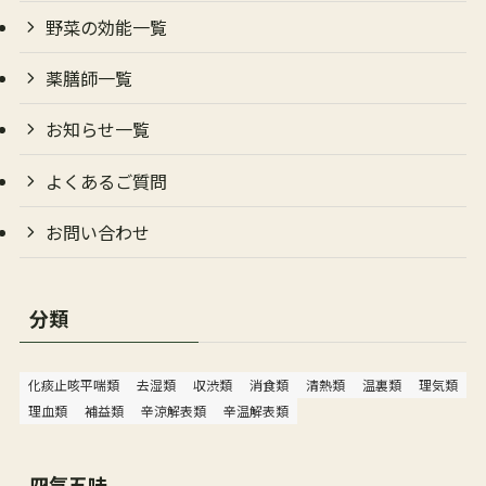
野菜の効能一覧
薬膳師一覧
お知らせ一覧
よくあるご質問
お問い合わせ
分類
化痰止咳平喘類
去湿類
収渋類
消食類
清熱類
温裏類
理気類
理血類
補益類
辛涼解表類
辛温解表類
四気五味