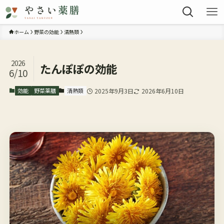
ホーム
野菜の効能
清熱類
2026
たんぽぽの効能
6/10
効能
野菜薬膳
清熱類
2025年9月3日
2026年6月10日