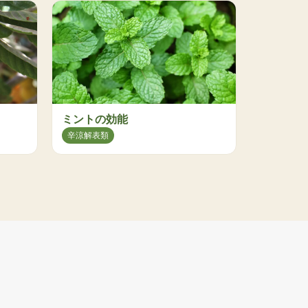
ミントの効能
辛涼解表類