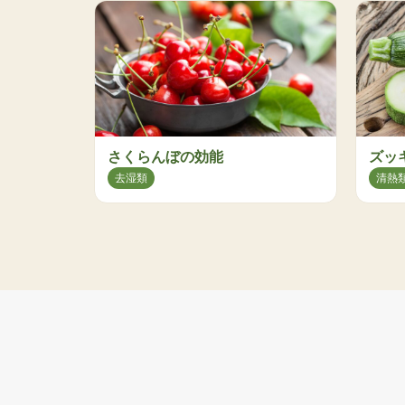
さくらんぼの効能
ズッ
去湿類
清熱