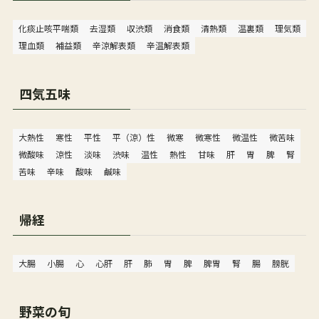
化痰止咳平喘類
去湿類
収渋類
消食類
清熱類
温裏類
理気類
理血類
補益類
辛涼解表類
辛温解表類
四気五味
大熱性
寒性
平性
平（涼）性
微寒
微寒性
微温性
微苦味
微酸味
涼性
淡味
渋味
温性
熱性
甘味
肝
胃
脾
腎
苦味
辛味
酸味
鹹味
帰経
大腸
小腸
心
心肝
肝
肺
胃
脾
脾胃
腎
腸
膀胱
野菜の旬