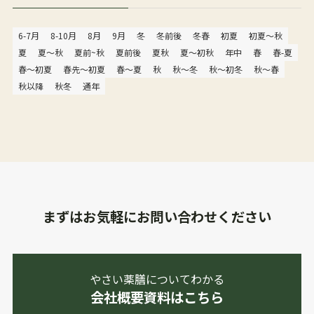
6-7月
8-10月
8月
9月
冬
冬前後
冬春
初夏
初夏〜秋
夏
夏〜秋
夏前~秋
夏前後
夏秋
夏～初秋
年中
春
春-夏
春〜初夏
春先〜初夏
春～夏
秋
秋〜冬
秋〜初冬
秋〜春
秋以降
秋冬
通年
まずはお気軽にお問い合わせください
やさい薬膳についてわかる
会社概要資料はこちら