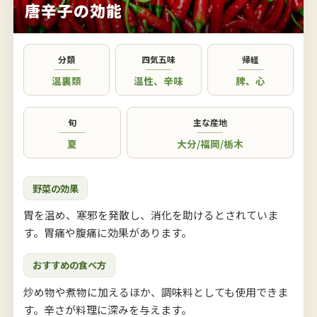
唐辛子の効能
分類
四気五味
帰経
温裏類
温性
、
辛味
脾
、
心
旬
主な産地
夏
大分
/
福岡
/
栃木
野菜の効果
胃を温め、寒邪を発散し、消化を助けるとされていま
す。胃痛や腹痛に効果があります。
おすすめの食べ方
炒め物や煮物に加えるほか、調味料としても使用できま
す。辛さが料理に深みを与えます。