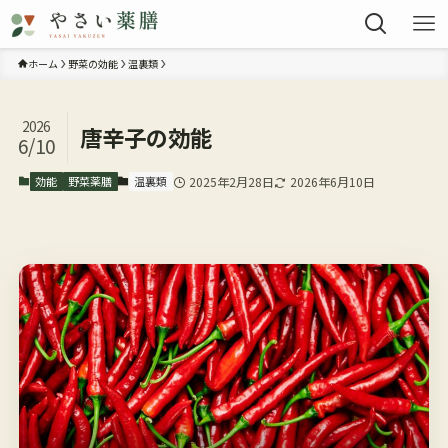
ホーム
野菜の効能
温裏類
2026
唐辛子の効能
6/10
効能
野菜薬膳
温裏類
2025年2月28日
2026年6月10日