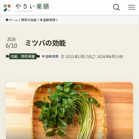
ホーム
野菜の効能
辛温解表類
2026
ミツバの効能
6/10
効能
野菜薬膳
辛温解表類
2025年1月17日
2026年6月10日