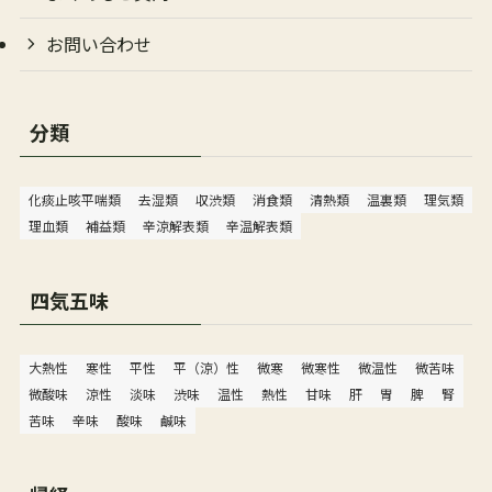
お問い合わせ
分類
化痰止咳平喘類
去湿類
収渋類
消食類
清熱類
温裏類
理気類
理血類
補益類
辛涼解表類
辛温解表類
四気五味
大熱性
寒性
平性
平（涼）性
微寒
微寒性
微温性
微苦味
微酸味
涼性
淡味
渋味
温性
熱性
甘味
肝
胃
脾
腎
苦味
辛味
酸味
鹹味