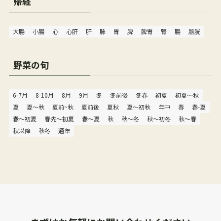
帰経
大腸
小腸
心
心肝
肝
肺
胃
脾
脾胃
腎
腸
膀胱
野菜の旬
6-7月
8-10月
8月
9月
冬
冬前後
冬春
初夏
初夏〜秋
夏
夏〜秋
夏前~秋
夏前後
夏秋
夏～初秋
年中
春
春-夏
春〜初夏
春先〜初夏
春～夏
秋
秋〜冬
秋〜初冬
秋〜春
秋以降
秋冬
通年