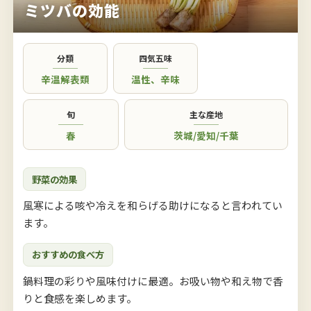
ミツバの効能
分類
四気五味
辛温解表類
温性
、
辛味
旬
主な産地
春
茨城
/
愛知
/
千葉
野菜の効果
風寒による咳や冷えを和らげる助けになると言われてい
ます。
おすすめの食べ方
鍋料理の彩りや風味付けに最適。お吸い物や和え物で香
りと食感を楽しめます。