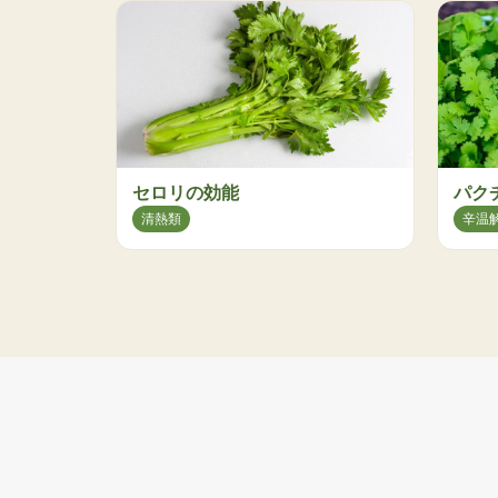
セロリの効能
パク
清熱類
辛温