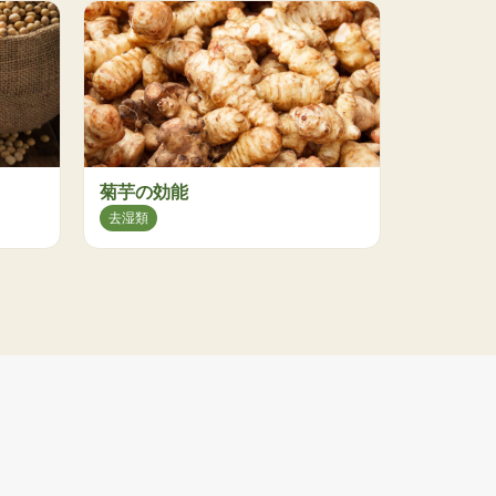
菊芋の効能
去湿類