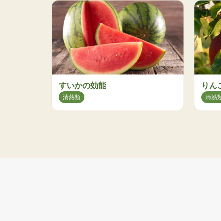
すいかの効能
りん
清熱類
清熱