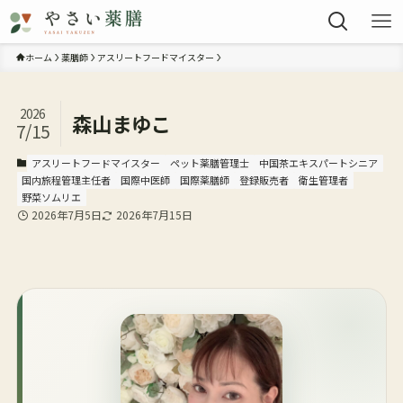
ホーム
薬膳師
アスリートフードマイスター
2026
森山まゆこ
7/15
アスリートフードマイスター
ペット薬膳管理士
中国茶エキスパートシニア
国内旅程管理主任者
国際中医師
国際薬膳師
登録販売者
衛生管理者
野菜ソムリエ
2026年7月5日
2026年7月15日