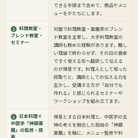
できる手順まで含めて、商品やメニ
ューをかたちにします。
料理教室・
対面で料理教室・薬膳茶のブレン
2
ブレンド教室・
ド教室を主宰し、大手料理教室の
セミナー
講師も務めた経験があります。難し
い理論で終わらせず、その日の食卓
ですぐ使える形へ翻訳して伝える
のが得意です。料理人として培った
段取りと、講師としての伝える力を
生かし、受講する方が「自分でも
作れる」と感じられるセミナーや
ワークショップを組み立てます。
日本料理×
得意とする日本料理と、中医学の五
3
中医学「神饌薬
神の考えを融合した独自の「神饌
膳」の監修・提
薬膳」を軸に、メニュー監修や料
案