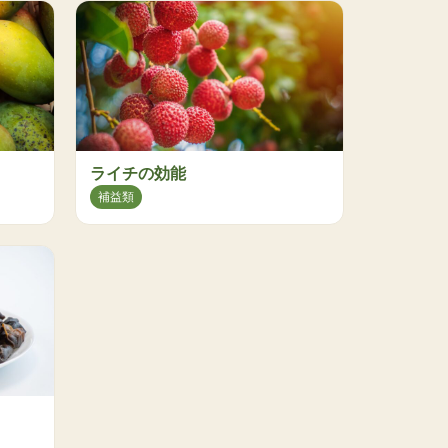
ライチの効能
補益類