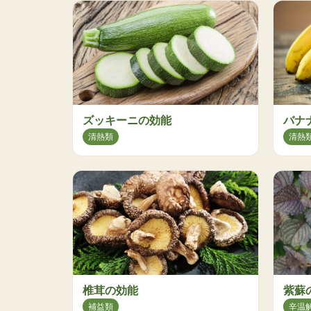
ズッキーニの効能
バナ
清熱類
清熱
椎茸の効能
紫蘇
補益類
辛温