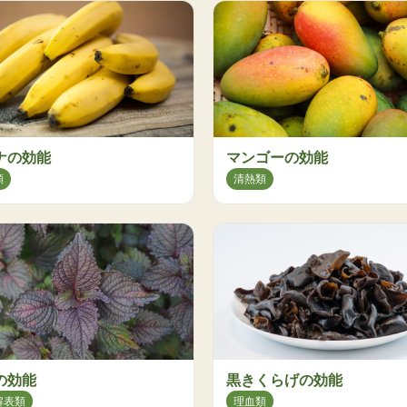
ナの効能
マンゴーの効能
類
清熱類
の効能
黒きくらげの効能
解表類
理血類