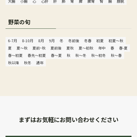
大腸
小腸
心
心肝
肝
肺
胃
脾
脾胃
腎
腸
膀胱
野菜の旬
6-7月
8-10月
8月
9月
冬
冬前後
冬春
初夏
初夏〜秋
夏
夏〜秋
夏前~秋
夏前後
夏秋
夏～初秋
年中
春
春-夏
春〜初夏
春先〜初夏
春～夏
秋
秋〜冬
秋〜初冬
秋〜春
秋以降
秋冬
通年
まずはお気軽にお問い合わせください