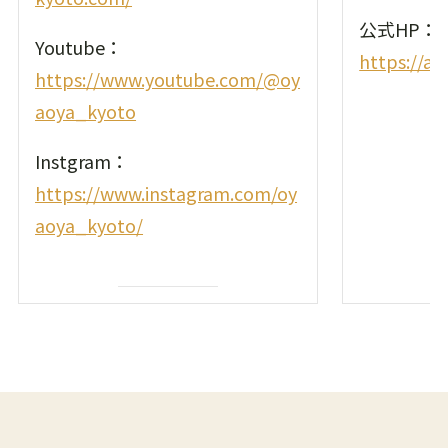
公式HP：
Youtube：
https://agr
https://www.youtube.com/@oy
aoya_kyoto
Instgram：
https://www.instagram.com/oy
aoya_kyoto/