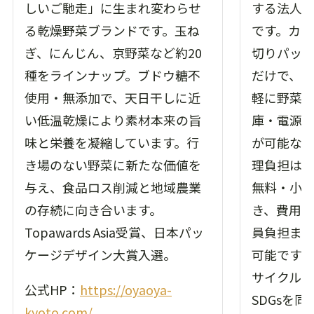
しいご馳走」に生まれ変わらせ
する法人
る乾燥野菜ブランドです。玉ね
です。カ
ぎ、にんじん、京野菜など約20
切りパッ
種をラインナップ。ブドウ糖不
だけで、
使用・無添加で、天日干しに近
軽に野菜
い低温乾燥により素材本来の旨
庫・電源
味と栄養を凝縮しています。行
が可能な
き場のない野菜に新たな価値を
理負担は
与え、食品ロス削減と地域農業
無料・小
の存続に向き合います。
き、費用
Topawards Asia受賞、日本パッ
員負担ま
ケージデザイン大賞入選。
可能です
サイクル
公式HP：
https://oyaoya-
SDGsを
kyoto.com/