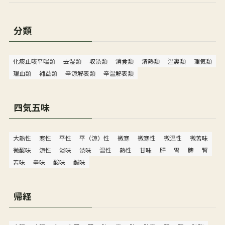
分類
化痰止咳平喘類
去湿類
収渋類
消食類
清熱類
温裏類
理気類
理血類
補益類
辛涼解表類
辛温解表類
四気五味
大熱性
寒性
平性
平（涼）性
微寒
微寒性
微温性
微苦味
微酸味
涼性
淡味
渋味
温性
熱性
甘味
肝
胃
脾
腎
苦味
辛味
酸味
鹹味
帰経