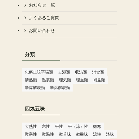
お知らせ一覧
よくあるご質問
お問い合わせ
分類
し
化痰止咳平喘類
去湿類
収渋類
消食類
清熱類
温裏類
理気類
理血類
補益類
辛涼解表類
辛温解表類
う
四気五味
大熱性
寒性
平性
平（涼）性
微寒
微寒性
微温性
微苦味
微酸味
涼性
淡味