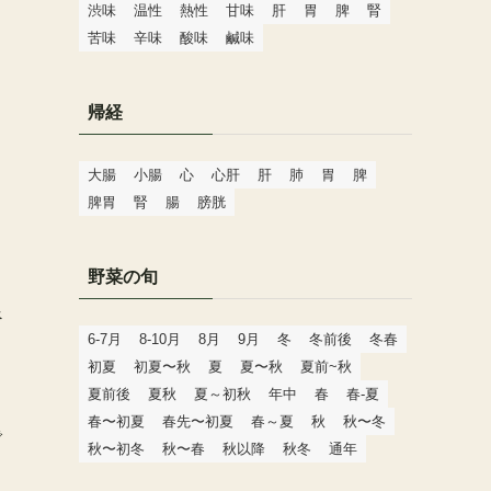
渋味
温性
熱性
甘味
肝
胃
脾
腎
苦味
辛味
酸味
鹹味
帰経
大腸
小腸
心
心肝
肝
肺
胃
脾
脾胃
腎
腸
膀胱
野菜の旬
べ
6-7月
8-10月
8月
9月
冬
冬前後
冬春
初夏
初夏〜秋
夏
夏〜秋
夏前~秋
夏前後
夏秋
夏～初秋
年中
春
春-夏
春〜初夏
春先〜初夏
春～夏
秋
秋〜冬
で
秋〜初冬
秋〜春
秋以降
秋冬
通年