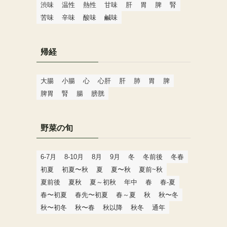
渋味
温性
熱性
甘味
肝
胃
脾
腎
苦味
辛味
酸味
鹹味
帰経
大腸
小腸
心
心肝
肝
肺
胃
脾
脾胃
腎
腸
膀胱
野菜の旬
6-7月
8-10月
8月
9月
冬
冬前後
冬春
初夏
初夏〜秋
夏
夏〜秋
夏前~秋
夏前後
夏秋
夏～初秋
年中
春
春-夏
春〜初夏
春先〜初夏
春～夏
秋
秋〜冬
秋〜初冬
秋〜春
秋以降
秋冬
通年