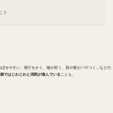
こう
。のぼせやすい、寝汗をかく、喉が乾く、肌や髪がパサつく…などの
側ではじわじわと消耗が進んでいる
ことも。