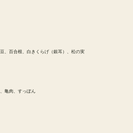
豆、百合根、白きくらげ（銀耳）、松の実
、亀肉、すっぽん