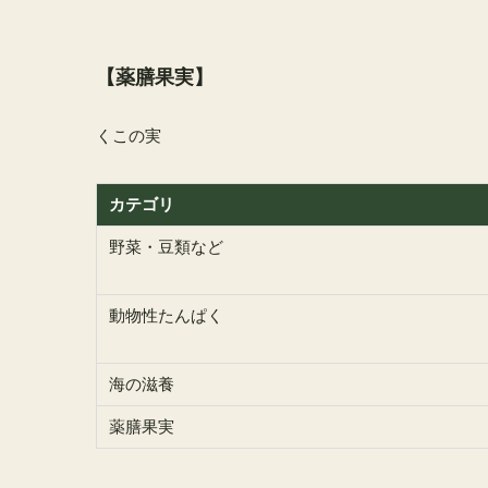
【薬膳果実】
くこの実
カテゴリ
野菜・豆類など
動物性たんぱく
海の滋養
薬膳果実